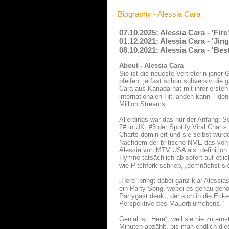
Biography - Alessia Cara
07.10.2025: Alessia Cara - 'Fir
01.12.2021: Alessia Cara - 'Jin
08.10.2021: Alessia Cara - 'Be
About - Alessia Cara
Sie ist die neueste Vertreterin jene
pfeifen, ja fast schon subversiv die
Cara aus Kanada hat mit ihrer erste
internationalen Hit landen kann – de
Million Streams.
Allerdings war das nur der Anfang: Se
2# in UK, #3 der Spotify Viral Char
Charts dominiert und sie selbst wurd
Nachdem der britische NME das von 
Alessia von MTV USA als „definition o
Hymne tatsächlich ab sofort auf etli
wie Pitchfork schrieb, „demnächst si
„Here“ bringt dabei ganz klar Alessia
ein Party-Song, wobei es genau geno
Partygast denkt, der sich in die Ec
Perspektive des Mauerblümchens.“
Genial ist „Here“, weil sie nie zu er
Minuten abzählt, bis man endlich die