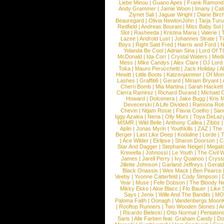
Liebe Minou
|
Guano Apes
|
Frank Ramond
Andy Grammer
|
Jamie Woon
|
Imany
|
Cat
Ziynet Sali
|
Jaguar Wright
|
Diane Birc
Beauregard
|
Olivia NewtonJohn
|
Tarja Tur
Redfield
|
Andreas Bourani
|
Miss Baby Sol
Slot
|
Rasheeda
|
Kristina Maria
|
Valerie
|
Lazee
|
Android Lust
|
Johannes Strate
|
T
Boys
|
Right Said Fred
|
Harris and Ford
|
N
Yolanda Be Cool
|
Adrian Sina
|
Lord Of T
McDonald
|
Ida Corr
|
Crystal Waters
|
Medi
Mess
|
Mike Candys
|
Alex Clare
|
DJ Lord
Toka
|
Mauro Perucchetti
|
Jack Holiday
|
A
Hewitt
|
Little Boots
|
Katzenjammer
|
Of Mon
Lashes
|
Graffiti6
|
Gerard
|
Miriam Bryant
|
Cherri Bomb
|
Mia Martina
|
Sarah Hackett
Cierra Ramirez
|
Richard Durand
|
Michael C
Howard
|
Dolcenera
|
Jake Bugg
|
Kris 
Devecerski
|
A Life Divided
|
Ramona Rots
Chevin
|
Ntjam Rosie
|
Flavia Coelho
|
San
Iggy Azalea
|
Nena
|
Olly Murs
|
Toya DeLaz
MSMR
|
Wild Belle
|
Anthony Callea
|
Zibbz
Aplin
|
Jonas Myrin
|
Youthkills
|
ZAZ
|
The 
Berger
|
Last Like Deep
|
Kodaline
|
Lorde
|
|
Ace Wilder
|
Eklipse
|
Sharon Doorson
|
C
Star And Dagger
|
Stephanie Neigel
|
Megal
Krewella
|
Johnossi
|
Le Youth
|
The Civil 
James
|
Jarell Perry
|
Ivy Quainoo
|
Crysta
Jillette Johnson
|
Garland Jeffreys
|
Gerald
Black Onassis
|
Wes Mack
|
Ben Pearce
Veeby
|
Yvonne Catterfeld
|
Cody Simpson
|
Year
|
Muse
|
Fefe Dobson
|
The Bloody N
Mikky Ekko
|
Aloe Blacc
|
Flo Bauer
|
Like
Says
|
Jenix
|
Wille And The Bandits
|
MO
Paloma Faith
|
Oonagh
|
Vandenbergs Moon
|
Rooftop Runners
|
Two Wooden Stones
|
A
|
Ricardo Bielecki
|
Otto Normal
|
Pentatoni
Saris
|
Alle Farben feat. Graham Candy
|
Do