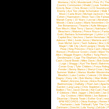
Montana
|
SZA
|
Wunderwelt
|
Prinz Pi
|
The
Country Communion
|
Khalid
|
Louis Tomlin
Grizzly Bear
|
Chris Brown
|
LCD Soundsys
Enemy
|
Ace Tee
|
Antje Schomaker
|
Walk 
Moon
|
Carla Bruni
|
Michael Jackson
|
Yu
Cohen
|
Haematom
|
Moon Taxi
|
Die Fantas
Mariah Carey
|
10 Years
|
Lecrae
|
Abraham
Woods
|
Clara Louise
|
Mario Novembre
|
Or
Joe Bonamassa
|
Tinashe
|
Kylie Minogue
Tom Misch
|
Matt Terry
|
Saxon
|
Nakhane
|
Bleachers
|
Maluma
|
Prince Royce
|
Fanta
Gotti
|
Barbara Schoeneberger
|
Lykke Li
|
Capital Bra
|
VanJess
|
Samm Henshaw
|
M
Adesse
|
Wet
|
Justin Jesso
|
Marteria and 
Jean Michel Jarre
|
Tash Sultana
|
Ilira
|
LS
Magic!
|
Silk City
|
Avril Lavigne
|
Shotty H
Peep
|
King Princess
|
Flora Cash
|
Maxw
Ronson
|
Professor Green
|
Zedd
|
Ward T
Alive
|
Maggie Rogers
|
Koffee
|
Yung Pinch
Dendemann
|
Cage The Elephant
|
Avantas
Cash
|
David Bowie
|
Miles Davis
|
Bob Dyla
|
Logic
|
Shaggy
|
Kyd The Band
|
Bakerm
Conan Gray
|
Tyler Childers
|
Freya Ridin
Fender
|
Benny Blanco
|
Sheryl Crow
|
Sea
Summer Walker
|
Marius Mueller-Westernh
Blowfish
|
Luke Combs
|
Celeste
|
Oh Won
Dagny
|
Easy Life
|
Bob Marley
|
Mae Muller
Mabel
|
Arizona Zervas
|
Anica Russo
|
B
Badmomzjay
|
DaBaby
|
Pearl Jam
|
Apach
Gardot
|
Lang Lang
|
Chris Stapleton
|
Jax J
Stallion
|
Tini
|
Jason Derulo
|
Kid Cudi
|
Paul
F Gibbons
|
Mick Jagger
|
24kGoldn
|
Jan D
Joy Crookes
|
Mimi Webb
|
Jon Batiste
|
Disarstar
|
Shania Twain
|
Esther Graf
|
ree
6PM RECORDS
|
Olivia Rodrigo
|
Renee 
Pashanim
|
Jade Thirlwall
|
Tyler The Cre
Zartmann
|
Doechii
|
Lola Young
|
Zah1de
|
P