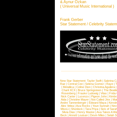
& Aynur Özkan
( Universal Music International )
Frank Gerber
Star Statement / Celebrity State
New Star Statement:
Taylor Swift
|
Sabrina C
Rae
|
Central Cee
|
Selena Gomez
|
Raye
|
T
|
Metallica
|
Celine Dion
|
Christina Aguilera
Charli XCX
|
Bruce Springsteen
|
The Beatl
Rosenberg
|
Frauke Ludowig
|
Vitas
|
Frida
Nick Carter
|
Lucenzo
|
Pigeon John
|
Kimbr
Aida
|
Christine Mayer
|
Not Called Jinx
|
Ma
Andre Tannenberger
|
Edward Maya
|
Kersti
Alex Velea
|
Ava Rocks
|
Youn Sunnah
|
Nev
MissLi
|
Shonlock
|
Tara Priya
|
Sick of Sara
Silvia Dias
|
Henry Maske
|
Ava Takes A Wa
Beck
|
Annett Louisan
|
Devin Miles
|
Selah 