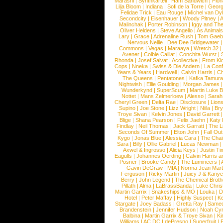
Marashi
|
Synthkartell
|
Ham Sandwich
|
Fio
Lilja Bloom
|
Indiana
|
Sofi de la Torre
|
Georg
Felidae Trick
|
Eau Rouge
|
Michel van Dy
Secondcity
|
Eisenhauer
|
Woody Pitney
|
A
Malinchak
|
Porter Robinson
|
Iggy and Th
Oliver Heldens
|
Steve Angello
|
As Animal
Lary
|
Grace
|
Adrenaline Rush
|
Tom Gaeb
Nervous Nellie
|
Dee Dee Bridgewater
|
Commons
|
Vegas
|
Maraaya
|
Wretch 32
Avener
|
Colbie Caillat
|
Conchita Wurst
|
Rhonda
|
Josef Salvat
|
Acollective
|
From Ki
Cops
|
Nneka
|
Swiss & Die Andern
|
La Conf
Years & Years
|
Hardwell
|
Calvin Harris
|
Ch
The Queens
|
Pentatones
|
Kafka Tamura
Nightwish
|
Ellie Goulding
|
Morgan James
Wunderkynd
|
SuperScum
|
Martin Luke 
Nottet
|
Mans Zelmerloew
|
Alesso
|
Sarah
Cheryl Green
|
Delta Rae
|
Disclosure
|
Lion
Supino
|
Joe Stone
|
Lizz Wright
|
Niila
|
Br
Troye Sivan
|
Kelvin Jones
|
David Garrett
Blige
|
Shana Pearson
|
Felix Jaehn
|
Katy 
Findlay
|
Neil Thomas
|
Jack Garratt
|
The L
Seconds Of Summer
|
Elton John
|
Fall Ou
Kygo
|
Jonas Blue
|
Alessia Cara
|
The Cha
Sara
|
Billy
|
Ollie Gabriel
|
Lucas Newman
Axwel & Ingrosso
|
Alicia Keys
|
Justin Ti
Eagulls
|
Johannes Oerding
|
Calvin Harris 
Posner
|
Brooke Candy
|
The Lumineers
|
Gavin DeGraw
|
MIA
|
Norma Jean Mart
Ferguson
|
Ricky Martin
|
Juicy J & Kany
Berry
|
John Legend
|
The Chemical Broth
Pillath
|
Alma
|
LaBrassBanda
|
Luke Chris
Martin Garrix
|
Snakeships & MO
|
Louka
|
D
Hotel
|
Peter Maffay
|
Highly Suspect
|
K
Stargate
|
Joey Badass
|
Gretta Ray
|
Samed
Brandenstein
|
Jennifer Hudson
|
Noah Cy
Balbina
|
Martin Garrix & Troye Sivan
|
Ki
Williams
|
AC DC
|
dePresno
|
Superfruit
|