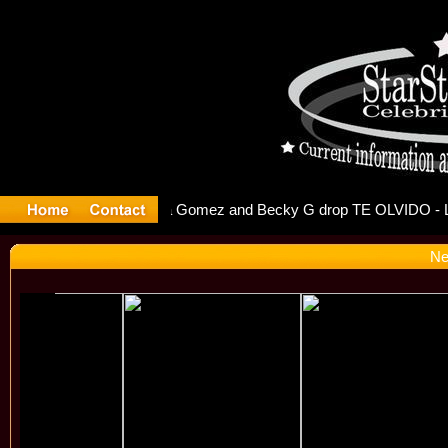
 Debuts S
Ne