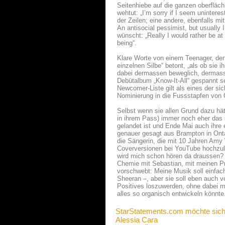
Seitenhiebe auf die ganzen oberfläc
wehtut: „I’m sorry if I seem unintereste
der Zeilen; eine andere, ebenfalls mi
An antisocial pessimist, but usually
wünscht: „Really I would rather be at
being“.
Klare Worte von einem Teenager, der 
einzelnen Silbe“ betont, „als ob sie 
dabei dermassen beweglich, dermassen
Debütalbum „Know-It-All“ gespannt s
Newcomer-Liste gilt als eines der si
Nominierung in die Fussstapfen von 
Selbst wenn sie allen Grund dazu hätt
in ihrem Pass) immer noch eher das 
gelandet ist und Ende Mai auch ihre
genauer gesagt aus Brampton in Onta
die Sängerin, die mit 10 Jahren Amy 
Coverversionen bei YouTube hochzula
wird mich schon hören da draussen? 
Chemie mit Sebastian, mit meinen Pr
vorschwebt: Meine Musik soll einfa
Sheeran –, aber sie soll eben auch
Positives loszuwerden, ohne dabei mo
alles so organisch entwickeln könnte.
StarStatements.com möchte sich
Alessia Cara