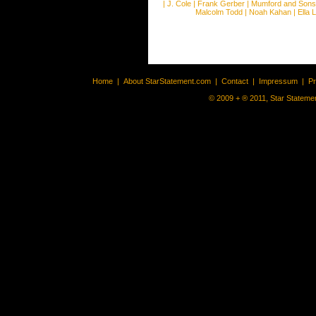
|
J. Cole
|
Frank Gerber
|
Mumford and Sons
Malcolm Todd
|
Noah Kahan
|
Ella 
Home
|
About StarStatement.com
|
Contact
|
Impressum
|
P
© 2009 + ® 2011, Star Statemen