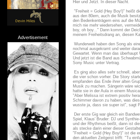
Hier und Jetzt. In dieser Nacht.
"Freiheit = Gold (Hey Boy!)" heißt di
aus den 80ern, auch die Musik besitz
den Bedenkenträgern eins auf die Müt
mich nie mehr wiedersehen, vermeides
boy, oh boy..." Dann kommt der Deichk
meinem Freiheitsdrang an, diesen Kam
Advertisement
Wunderwelt haben den Song als einen
nochmal ausgekramt und weiter daran 
Gewartet. Wenn man das überhaupt Wa
Und jetzt ist die Band aus Schwabm
Sony Music unter Vertrag.
Es ging also alles sehr schnell, abe
die vier schon vorher. Die Story star
empfanden das Ende ihrer alten Grupp
Musik zu machen. Sängerin wäre wicht
hatte sie in der Aula in einem Music
"Aber Melissa ist extrem positiv he
Schimmer davon zu haben, was diese v
wusste ja, dass sie super ist", sagt 
Der erste Gig war gleich ein Bandw
Spiel, Klaus' Bruder: DJ und Synthie-
und der Rhythmus beißt, dann ist die
als stecke darin einer dieser Gestal
"Freiheit = Gold (Hey Boy!)" ist die 
den aktuellen Zeitgeist trifft: "Tu e