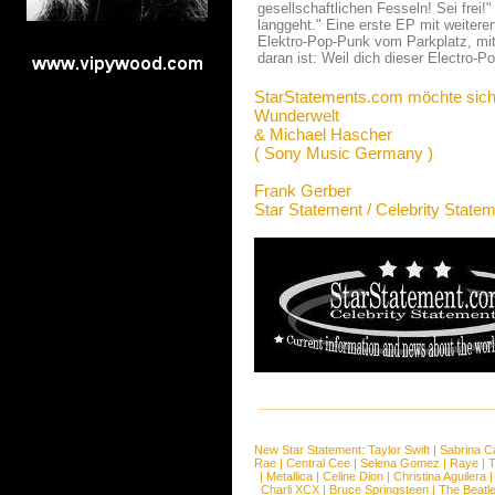
gesellschaftlichen Fesseln! Sei frei!
langgeht." Eine erste EP mit weiteren
Elektro-Pop-Punk vom Parkplatz, mit 
daran ist: Weil dich dieser Electro-
StarStatements.com möchte sich
Wunderwelt
& Michael Hascher
( Sony Music Germany )
Frank Gerber
Star Statement / Celebrity State
New Star Statement:
Taylor Swift
|
Sabrina C
Rae
|
Central Cee
|
Selena Gomez
|
Raye
|
T
|
Metallica
|
Celine Dion
|
Christina Aguilera
Charli XCX
|
Bruce Springsteen
|
The Beatl