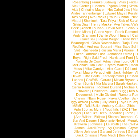
Rosenberg
|
Frauke Ludowig
|
Vitas
|
Frida
Nick Carter
|
Lucenzo
|
Pigeon John
|
Kimbr
Aida
|
Christine Mayer
|
Not Called Jinx
|
Ma
Andre Tannenberger
|
Edward Maya
|
Kersti
Alex Velea
|
Ava Rocks
|
Youn Sunnah
|
Nev
MissLi
|
Shonlock
|
Tara Priya
|
Sick of Sara
Silvia Dias
|
Henry Maske
|
Ava Takes A Wa
Beck
|
Annett Louisan
|
Devin Miles
|
Selah 
Liebe Minou
|
Guano Apes
|
Frank Ramond
Andy Grammer
|
Jamie Woon
|
Imany
|
Cat
Ziynet Sali
|
Jaguar Wright
|
Diane Birc
Beauregard
|
Olivia NewtonJohn
|
Tarja Tur
Redfield
|
Andreas Bourani
|
Miss Baby Sol
Slot
|
Rasheeda
|
Kristina Maria
|
Valerie
|
Lazee
|
Android Lust
|
Johannes Strate
|
T
Boys
|
Right Said Fred
|
Harris and Ford
|
N
Yolanda Be Cool
|
Adrian Sina
|
Lord Of T
McDonald
|
Ida Corr
|
Crystal Waters
|
Medi
Mess
|
Mike Candys
|
Alex Clare
|
DJ Lord
Toka
|
Mauro Perucchetti
|
Jack Holiday
|
A
Hewitt
|
Little Boots
|
Katzenjammer
|
Of Mon
Lashes
|
Graffiti6
|
Gerard
|
Miriam Bryant
|
Cherri Bomb
|
Mia Martina
|
Sarah Hackett
Cierra Ramirez
|
Richard Durand
|
Michael C
Howard
|
Dolcenera
|
Jake Bugg
|
Kris 
Devecerski
|
A Life Divided
|
Ramona Rots
Chevin
|
Ntjam Rosie
|
Flavia Coelho
|
San
Iggy Azalea
|
Nena
|
Olly Murs
|
Toya DeLaz
MSMR
|
Wild Belle
|
Anthony Callea
|
Zibbz
Aplin
|
Jonas Myrin
|
Youthkills
|
ZAZ
|
The 
Berger
|
Last Like Deep
|
Kodaline
|
Lorde
|
|
Ace Wilder
|
Eklipse
|
Sharon Doorson
|
C
Star And Dagger
|
Stephanie Neigel
|
Megal
Krewella
|
Johnossi
|
Le Youth
|
The Civil 
James
|
Jarell Perry
|
Ivy Quainoo
|
Crysta
Jillette Johnson
|
Garland Jeffreys
|
Gerald
Black Onassis
|
Wes Mack
|
Ben Pearce