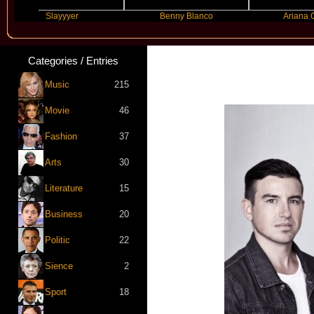
Slayyyer
Benny Blanco
Ariana Grande
Categories / Entries
Music
215
Movie
46
Fashion
37
Arts
30
Literature
15
Business
20
Politic
22
Sience
2
Sport
18