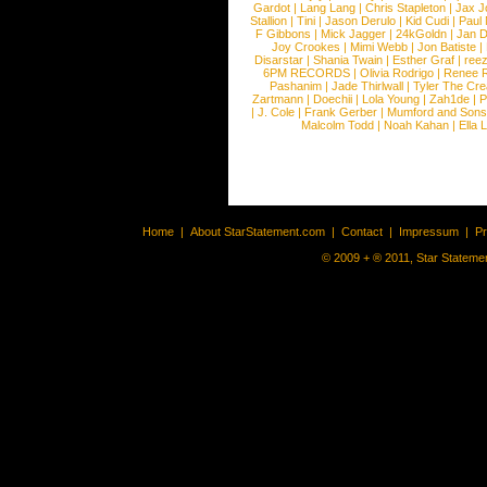
Gardot
|
Lang Lang
|
Chris Stapleton
|
Jax J
Stallion
|
Tini
|
Jason Derulo
|
Kid Cudi
|
Paul
F Gibbons
|
Mick Jagger
|
24kGoldn
|
Jan D
Joy Crookes
|
Mimi Webb
|
Jon Batiste
|
Disarstar
|
Shania Twain
|
Esther Graf
|
ree
6PM RECORDS
|
Olivia Rodrigo
|
Renee 
Pashanim
|
Jade Thirlwall
|
Tyler The Cre
Zartmann
|
Doechii
|
Lola Young
|
Zah1de
|
P
|
J. Cole
|
Frank Gerber
|
Mumford and Sons
Malcolm Todd
|
Noah Kahan
|
Ella 
Home
|
About StarStatement.com
|
Contact
|
Impressum
|
P
© 2009 + ® 2011, Star Statemen