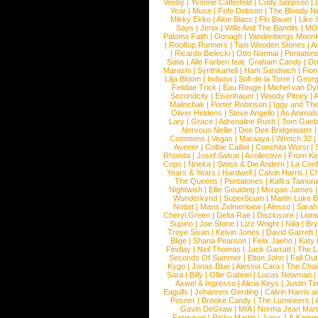
Veeby
|
Yvonne Catterfeld
|
Cody Simpson
|
Year
|
Muse
|
Fefe Dobson
|
The Bloody N
Mikky Ekko
|
Aloe Blacc
|
Flo Bauer
|
Like
Says
|
Jenix
|
Wille And The Bandits
|
MO
Paloma Faith
|
Oonagh
|
Vandenbergs Moon
|
Rooftop Runners
|
Two Wooden Stones
|
A
|
Ricardo Bielecki
|
Otto Normal
|
Pentatoni
Saris
|
Alle Farben feat. Graham Candy
|
Do
Marashi
|
Synthkartell
|
Ham Sandwich
|
Fio
Lilja Bloom
|
Indiana
|
Sofi de la Torre
|
Georg
Felidae Trick
|
Eau Rouge
|
Michel van Dy
Secondcity
|
Eisenhauer
|
Woody Pitney
|
A
Malinchak
|
Porter Robinson
|
Iggy and Th
Oliver Heldens
|
Steve Angello
|
As Animal
Lary
|
Grace
|
Adrenaline Rush
|
Tom Gaeb
Nervous Nellie
|
Dee Dee Bridgewater
|
Commons
|
Vegas
|
Maraaya
|
Wretch 32
Avener
|
Colbie Caillat
|
Conchita Wurst
|
Rhonda
|
Josef Salvat
|
Acollective
|
From Ki
Cops
|
Nneka
|
Swiss & Die Andern
|
La Conf
Years & Years
|
Hardwell
|
Calvin Harris
|
Ch
The Queens
|
Pentatones
|
Kafka Tamura
Nightwish
|
Ellie Goulding
|
Morgan James
Wunderkynd
|
SuperScum
|
Martin Luke 
Nottet
|
Mans Zelmerloew
|
Alesso
|
Sarah
Cheryl Green
|
Delta Rae
|
Disclosure
|
Lion
Supino
|
Joe Stone
|
Lizz Wright
|
Niila
|
Br
Troye Sivan
|
Kelvin Jones
|
David Garrett
Blige
|
Shana Pearson
|
Felix Jaehn
|
Katy 
Findlay
|
Neil Thomas
|
Jack Garratt
|
The L
Seconds Of Summer
|
Elton John
|
Fall Ou
Kygo
|
Jonas Blue
|
Alessia Cara
|
The Cha
Sara
|
Billy
|
Ollie Gabriel
|
Lucas Newman
Axwel & Ingrosso
|
Alicia Keys
|
Justin Ti
Eagulls
|
Johannes Oerding
|
Calvin Harris 
Posner
|
Brooke Candy
|
The Lumineers
|
Gavin DeGraw
|
MIA
|
Norma Jean Mart
Ferguson
|
Ricky Martin
|
Juicy J & Kany