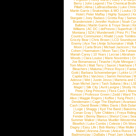
Berry
|
John Legend
|
The Chemical Broth
Pillath
|
Alma
|
LaBrassBanda
|
Luke Chris
Martin Garrix
|
Snakeships & MO
|
Louka
|
D
Hotel
|
Peter Maffay
|
Highly Suspect
|
K
Stargate
|
Joey Badass
|
Gretta Ray
|
Samed
Brandenstein
|
Jennifer Hudson
|
Noah Cy
Balbina
|
Martin Garrix & Troye Sivan
|
Ki
Williams
|
AC DC
|
dePresno
|
Superfruit
|
Montana
|
SZA
|
Wunderwelt
|
Prinz Pi
|
The
Country Communion
|
Khalid
|
Louis Tomlin
Grizzly Bear
|
Chris Brown
|
LCD Soundsys
Enemy
|
Ace Tee
|
Antje Schomaker
|
Walk 
Moon
|
Carla Bruni
|
Michael Jackson
|
Yu
Cohen
|
Haematom
|
Moon Taxi
|
Die Fantas
Mariah Carey
|
10 Years
|
Lecrae
|
Abraham
Woods
|
Clara Louise
|
Mario Novembre
|
Or
Joe Bonamassa
|
Tinashe
|
Kylie Minogue
Tom Misch
|
Matt Terry
|
Saxon
|
Nakhane
|
Bleachers
|
Maluma
|
Prince Royce
|
Fanta
Gotti
|
Barbara Schoeneberger
|
Lykke Li
|
Capital Bra
|
VanJess
|
Samm Henshaw
|
M
Adesse
|
Wet
|
Justin Jesso
|
Marteria and 
Jean Michel Jarre
|
Tash Sultana
|
Ilira
|
LS
Magic!
|
Silk City
|
Avril Lavigne
|
Shotty H
Peep
|
King Princess
|
Flora Cash
|
Maxw
Ronson
|
Professor Green
|
Zedd
|
Ward T
Alive
|
Maggie Rogers
|
Koffee
|
Yung Pinch
Dendemann
|
Cage The Elephant
|
Avantas
Cash
|
David Bowie
|
Miles Davis
|
Bob Dyla
|
Logic
|
Shaggy
|
Kyd The Band
|
Bakerm
Conan Gray
|
Tyler Childers
|
Freya Ridin
Fender
|
Benny Blanco
|
Sheryl Crow
|
Sea
Summer Walker
|
Marius Mueller-Westernh
Blowfish
|
Luke Combs
|
Celeste
|
Oh Won
Dagny
|
Easy Life
|
Bob Marley
|
Mae Muller
Mabel
|
Arizona Zervas
|
Anica Russo
|
B
Badmomzjay
|
DaBaby
|
Pearl Jam
|
Apach