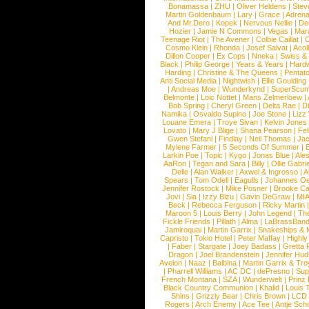
Bonamassa
|
ZHU
|
Oliver Heldens
|
Stev
Martin Goldenbaum
|
Lary
|
Grace
|
Adrena
And Mr.Dero
|
Kopek
|
Nervous Nellie
|
De
Hozier
|
Jamie N Commons
|
Vegas
|
Mar
Teenage Riot
|
The Avener
|
Colbie Caillat
|
C
Cosmo Klein
|
Rhonda
|
Josef Salvat
|
Acol
Dillon Cooper
|
Ex Cops
|
Nneka
|
Swiss &
Black
|
Philip George
|
Years & Years
|
Hardw
Harding
|
Christine & The Queens
|
Pentat
Anti Social Media
|
Nightwish
|
Ellie Goulding
|
Andreas Moe
|
Wunderkynd
|
SuperScu
Belmonte
|
Loic Nottet
|
Mans Zelmerloew
|
Bob Spring
|
Cheryl Green
|
Delta Rae
|
D
Namika
|
Osvaldo Supino
|
Joe Stone
|
Lizz
Louane Emera
|
Troye Sivan
|
Kelvin Jones
Lovato
|
Mary J Blige
|
Shana Pearson
|
Fel
Gwen Stefani
|
Findlay
|
Neil Thomas
|
Jac
Mylene Farmer
|
5 Seconds Of Summer
|
Larkin Poe
|
Topic
|
Kygo
|
Jonas Blue
|
Ale
AaRon
|
Tegan and Sara
|
Billy
|
Ollie Gabrie
Delle
|
Alan Walker
|
Axwel & Ingrosso
|
A
Spears
|
Tom Odell
|
Eagulls
|
Johannes Oe
Jennifer Rostock
|
Mike Posner
|
Brooke C
Jovi
|
Sia
|
Izzy Bizu
|
Gavin DeGraw
|
MIA
Beck
|
Rebecca Ferguson
|
Ricky Martin
Maroon 5
|
Louis Berry
|
John Legend
|
The
Fickle Friends
|
Pillath
|
Alma
|
LaBrassBan
Jamiroquai
|
Martin Garrix
|
Snakeships &
Capristo
|
Tokio Hotel
|
Peter Maffay
|
Highly
|
Faber
|
Stargate
|
Joey Badass
|
Gretta
Dragon
|
Joel Brandenstein
|
Jennifer Hu
Avelon
|
Naaz
|
Balbina
|
Martin Garrix & Tr
|
Pharrell Williams
|
AC DC
|
dePresno
|
Sup
French Montana
|
SZA
|
Wunderwelt
|
Prinz 
Black Country Communion
|
Khalid
|
Louis 
Shins
|
Grizzly Bear
|
Chris Brown
|
LCD 
Rogers
|
Arch Enemy
|
Ace Tee
|
Antje Sc