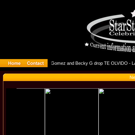
r Debuts S
Ne