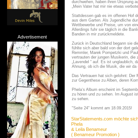
durchwehen, haben ihren Ursprung au
„Mein Vater hat mir nie etwas verbot
Stattdessen gab es im offenen Hof 
aus dem Garten. Als Jugendliche durc
Wettbewerbe und Preise, um von ein
Allerdings fuhr sie täglich in die B
Banden in mir zurückmeldete.
Advertisement
Zurück in Deutschland begann sie di
fühlte sich aber bald von der dort gel
Remmler, Marek Pompetzki und Paul 
vertrauten der jungen Musikerin, di
„Lavendel “ auf. Es ist unglaublich, 
Ahnung, ob ich die Musik, die wir da
Das Vertrauen hat sich gelohnt: Der
zur Gegenthese zu Alben, deren Komp
Phela‘s Album erscheint im Septembe
zu hören und zu sehen. Im August is
zu sehen.
"Seite 24" kommt am 18.09.2015!
StarStatements.com möchte sich
Phela
& Leila Benameur
( Benameur Promotion )