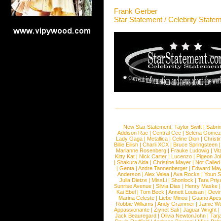
Frank Gerber
Star Statement / Celebrity State
New Star Statement:
Taylor Swift
|
Sabri
Addison Rae
|
Central Cee
|
Selena Gomez
Lady Gaga
|
Metallica
|
Celine Dion
|
Christi
Billie Eilish
|
Charli XCX
|
Bruce Springsteen
Marianne Rosenberg
|
Frauke Ludowig
|
Vit
Kitty Kat
|
Nick Carter
|
Lucenzo
|
Pigeon Jo
|
Shakura Aida
|
Christine Mayer
|
Not Called
|
Genta
|
Andre Tannenberger
|
Edward Ma
Anderson
|
Alex Velea
|
Ava Rocks
|
Youn 
Julia Dietze
|
MissLi
|
Shonlock
|
Tara Priy
Sunrise Avenue
|
Silvia Dias
|
Henry Maske
Kai Ebel
|
Tom Beck
|
Annett Louisan
|
Devin
Marina Celeste
|
Liebe Minou
|
Guano Ape
Robbie Williams
|
Andy Grammer
|
Jamie W
Appassionante
|
Ziynet Sali
|
Jaguar Wright
Jack Beauregard
|
Olivia NewtonJohn
|
Tarj