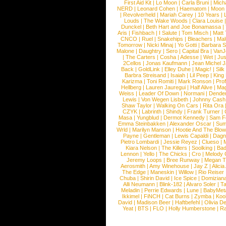
First Aid Kit
|
Lo Moon
|
Carla Bruni
|
Mich
NERD
|
Leonard Cohen
|
Haematom
|
Moon 
|
Revolverheld
|
Mariah Carey
|
10 Years
|
Louds
|
The Wake Woods
|
Clara Louise
Dunckel
|
Beth Hart and Joe Bonamassa
|
Aris
|
Fishbach
|
I Salute
|
Tom Misch
|
Matt 
CNCO
|
Ruel
|
Snakehips
|
Bleachers
|
Ma
Tomorrow
|
Nicki Minaj
|
Yo Gotti
|
Barbara 
Malone
|
Daughtry
|
Sero
|
Capital Bra
|
VanJ
|
The Carters
|
Cosha
|
Adesse
|
Wet
|
Jus
2Cellos
|
Jonas Kaufmann
|
Jean Michel J
Back
|
GoldLink
|
Elley Duhe
|
Magic!
|
Silk
Barbra Streisand
|
Isaiah
|
Lil Peep
|
King
Karizma
|
Toni Romiti
|
Mark Ronson
|
Pro
Hellberg
|
Lauren Jauregui
|
Half Alive
|
Mag
Weiss
|
Leader Of Down
|
Normani
|
Dende
Lewis
|
Von Wegen Lisbeth
|
Johnny Cash
Shaw Taylor
|
Walking On Cars
|
Rita Ora
CZYK
|
Labrinth
|
Shindy
|
Frank Turner
|
Masa
|
Yungblud
|
Dermot Kennedy
|
Sam F
Emma Steinbakken
|
Alexander Oscar
|
Sum
Wrld
|
Marilyn Manson
|
Hootie And The Blow
Payne
|
Gentleman
|
Lewis Capaldi
|
Dag
Pietro Lombardi
|
Jessie Reyez
|
Clueso
|
Kiara Nelson
|
The Killers
|
Soolking
|
Ba
Lennon
|
Yello
|
The Chicks
|
Cro
|
Melody 
Jeremy Loops
|
Bree Runway
|
Megan Th
Aerosmith
|
Amy Winehouse
|
Jay Z
|
Alici
The Edge
|
Maneskin
|
Willow
|
Rio Reiser
Chuba
|
Shirin David
|
Ice Spice
|
Domizian
Alli Neumann
|
Blink-182
|
Alvaro Soler
|
T
Meladin
|
Perrie Edwards
|
Lune
|
BabyMet
Ikkimel
|
FiNCH
|
Cat Burns
|
Zymba
|
Koo
David
|
Madison Beer
|
Haftbefehl
|
Olivia D
Yeat
|
BTS
|
FLO
|
Holly Humberstone
|
Ra