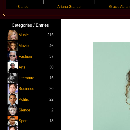
nny Blanco
Ariana Grande
Gracie Abrams
Categories / Entries
Music
215
Movie
46
Fashion
37
Arts
30
Literature
15
Business
20
Politic
22
Sience
2
Sport
18