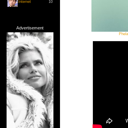
Internet
10
Advertisement
Phela