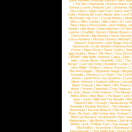
Davis Redfield
|
Andreas Bourani
|
Miss Bab
|
The Slot
|
Rasheeda
|
Kristina Maria
|
Va
Gerina
|
Lazee
|
Android Lust
|
Johannes St
Disco Boys
|
Right Said Fred
|
Harris and 
Celia
|
Yolanda Be Cool
|
Adrian Sina
|
Lord O
McDonald
|
Ida Corr
|
Crystal Waters
|
Medi
Mess
|
Mike Candys
|
Alex Clare
|
DJ Lord
Toka
|
Mauro Perucchetti
|
Jack Holiday
|
A
Hewitt
|
Little Boots
|
Katzenjammer
|
Of Mon
Lashes
|
Graffiti6
|
Gerard
|
Miriam Bryant
|
Cherri Bomb
|
Mia Martina
|
Sarah Hackett
Cierra Ramirez
|
Richard Durand
|
Michael C
Howard
|
Dolcenera
|
Jake Bugg
|
Kris 
Devecerski
|
A Life Divided
|
Ramona Rots
Chevin
|
Ntjam Rosie
|
Flavia Coelho
|
San
Iggy Azalea
|
Nena
|
Olly Murs
|
Toya DeLa
|
MSMR
|
Wild Belle
|
Anthony Callea
|
Zibbz
Aplin
|
Jonas Myrin
|
Youthkills
|
ZAZ
|
The 
Berger
|
Last Like Deep
|
Kodaline
|
Lorde
|
|
Ace Wilder
|
Eklipse
|
Sharon Doorson
|
C
Star And Dagger
|
Stephanie Neigel
|
Megal
Krewella
|
Johnossi
|
Le Youth
|
The Civil 
James
|
Jarell Perry
|
Ivy Quainoo
|
Crysta
Jillette Johnson
|
Garland Jeffreys
|
Gerald
Black Onassis
|
Wes Mack
|
Ben Pearce
Veeby
|
Yvonne Catterfeld
|
Cody Simpson
the Year
|
Muse
|
Fefe Dobson
|
The Bloody
Mikky Ekko
|
Aloe Blacc
|
Flo Bauer
|
Like
Says
|
Jenix
|
Wille And The Bandits
|
MO
Paloma Faith
|
Oonagh
|
Vandenbergs M
Krewella
|
Rooftop Runners
|
Two Wooden 
Motorhead
|
Ricardo Bielecki
|
Otto Normal
Roar
|
Bo Saris
|
Alle Farben feat. Graham 
Mehrzad Marashi
|
Synthkartell
|
Ham San
Highasakite
|
Lilja Bloom
|
Indiana
|
Sofi de l
Steffen Linck
|
Felidae Trick
|
Eau Rouge
|
Ella Endlich
|
Secondcity
|
Eisenhauer
Internationale
|
Chris Malinchak
|
Porter Ro