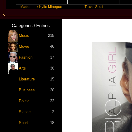
Madonna x Kylie Minogue
Travis Scott
Categories / Entries
Music
215
Movie
46
Fashion
37
Arts
30
Literature
15
Business
20
Politic
22
Sience
2
Sport
18