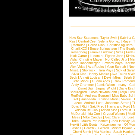
New Star Statement:
Taylor Swift
|
Sabrina C
Rae
|
Central Cee
|
Selena Gomez
|
Raye
|
T
|
Metallica
|
Celine Dion
|
Christina Aguilera
Charli XCX
|
Bruce Springsteen
|
The Beatl
Rosenberg
|
Frauke Ludowig
|
Vitas
|
Frida
Nick Carter
|
Lucenzo
|
Pigeon John
|
Kimbr
Aida
|
Christine Mayer
|
Not Called Jinx
|
Ma
Andre Tannenberger
|
Edward Maya
|
Kersti
Alex Velea
|
Ava Rocks
|
Youn Sunnah
|
Nev
MissLi
|
Shonlock
|
Tara Priya
|
Sick of Sara
Silvia Dias
|
Henry Maske
|
Ava Takes A Wa
Beck
|
Annett Louisan
|
Devin Miles
|
Selah 
Liebe Minou
|
Guano Apes
|
Frank Ramond
Andy Grammer
|
Jamie Woon
|
Imany
|
Cat
Ziynet Sali
|
Jaguar Wright
|
Diane Birc
Beauregard
|
Olivia NewtonJohn
|
Tarja Tur
Redfield
|
Andreas Bourani
|
Miss Baby Sol
Slot
|
Rasheeda
|
Kristina Maria
|
Valerie
|
Lazee
|
Android Lust
|
Johannes Strate
|
T
Boys
|
Right Said Fred
|
Harris and Ford
|
N
Yolanda Be Cool
|
Adrian Sina
|
Lord Of T
McDonald
|
Ida Corr
|
Crystal Waters
|
Medi
Mess
|
Mike Candys
|
Alex Clare
|
DJ Lord
Toka
|
Mauro Perucchetti
|
Jack Holiday
|
A
Hewitt
|
Little Boots
|
Katzenjammer
|
Of Mon
Lashes
|
Graffiti6
|
Gerard
|
Miriam Bryant
|
Cherri Bomb
|
Mia Martina
|
Sarah Hackett