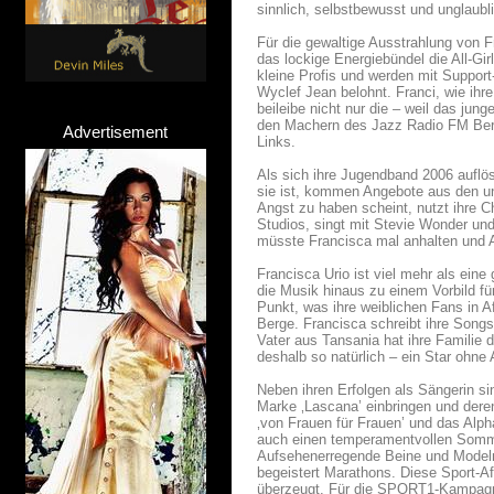
sinnlich, selbstbewusst und unglaub
Für die gewaltige Ausstrahlung von F
das lockige Energiebündel die All-Gir
kleine Profis und werden mit Suppor
Wyclef Jean belohnt. Franci, wie ihr
beileibe nicht nur die – weil das jun
den Machern des Jazz Radio FM Berli
Advertisement
Links.
Als sich ihre Jugendband 2006 auflös
sie ist, kommen Angebote aus den unt
Angst zu haben scheint, nutzt ihre 
Studios, singt mit Stevie Wonder und 
müsste Francisca mal anhalten und A
Francisca Urio ist viel mehr als eine
die Musik hinaus zu einem Vorbild f
Punkt, was ihre weiblichen Fans in A
Berge. Francisca schreibt ihre Songs
Vater aus Tansania hat ihre Familie d
deshalb so natürlich – ein Star ohne 
Neben ihren Erfolgen als Sängerin s
Marke ‚Lascana’ einbringen und deren
‚von Frauen für Frauen’ und das Alpha
auch einen temperamentvollen Somme
Aufsehenerregende Beine und Modelmaß
begeistert Marathons. Diese Sport-
überzeugt. Für die SPORT1-Kampagne 2