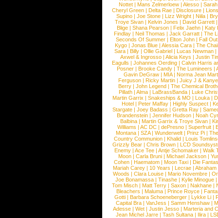
Nottet
|
Mans Zelmerloew
|
Alesso
|
Sarah
Cheryl Green
|
Delta Rae
|
Disclosure
|
Lion
Supino
|
Joe Stone
|
Lizz Wright
|
Niila
|
Br
Troye Sivan
|
Kelvin Jones
|
David Garrett
Blige
|
Shana Pearson
|
Felix Jaehn
|
Katy 
Findlay
|
Neil Thomas
|
Jack Garratt
|
The L
Seconds Of Summer
|
Elton John
|
Fall Ou
Kygo
|
Jonas Blue
|
Alessia Cara
|
The Cha
Sara
|
Billy
|
Ollie Gabriel
|
Lucas Newman
Axwel & Ingrosso
|
Alicia Keys
|
Justin Ti
Eagulls
|
Johannes Oerding
|
Calvin Harris 
Posner
|
Brooke Candy
|
The Lumineers
|
Gavin DeGraw
|
MIA
|
Norma Jean Mart
Ferguson
|
Ricky Martin
|
Juicy J & Kany
Berry
|
John Legend
|
The Chemical Broth
Pillath
|
Alma
|
LaBrassBanda
|
Luke Chris
Martin Garrix
|
Snakeships & MO
|
Louka
|
D
Hotel
|
Peter Maffay
|
Highly Suspect
|
K
Stargate
|
Joey Badass
|
Gretta Ray
|
Samed
Brandenstein
|
Jennifer Hudson
|
Noah Cy
Balbina
|
Martin Garrix & Troye Sivan
|
Ki
Williams
|
AC DC
|
dePresno
|
Superfruit
|
Montana
|
SZA
|
Wunderwelt
|
Prinz Pi
|
The
Country Communion
|
Khalid
|
Louis Tomlin
Grizzly Bear
|
Chris Brown
|
LCD Soundsys
Enemy
|
Ace Tee
|
Antje Schomaker
|
Walk 
Moon
|
Carla Bruni
|
Michael Jackson
|
Yu
Cohen
|
Haematom
|
Moon Taxi
|
Die Fantas
Mariah Carey
|
10 Years
|
Lecrae
|
Abraham
Woods
|
Clara Louise
|
Mario Novembre
|
Or
Joe Bonamassa
|
Tinashe
|
Kylie Minogue
Tom Misch
|
Matt Terry
|
Saxon
|
Nakhane
|
Bleachers
|
Maluma
|
Prince Royce
|
Fanta
Gotti
|
Barbara Schoeneberger
|
Lykke Li
|
Capital Bra
|
VanJess
|
Samm Henshaw
|
M
Adesse
|
Wet
|
Justin Jesso
|
Marteria and 
Jean Michel Jarre
|
Tash Sultana
|
Ilira
|
LS