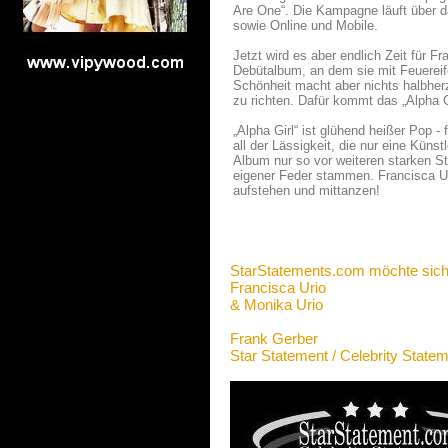
Are One“. Die Kampagne läuft über 
sowie Online und Mobile.
Jetzt wird es aber endlich Zeit für F
Debütalbum, an dem sie mit Feuereife
Schönheit macht aber nichts halbherz
zu richten. Dafür kommt das „Alpha 
„Alpha Girl“ ist glühend heißer Pop
all der Lässigkeit, die nur eine Küns
Album nur so vor weiteren starken S
eigener Feder stammen. Francisca Urio
aufstehen und mittanzen!
StarStatements.com möchte sich
Francisca Urio
& Monika Urio
Frank Gerber
Star Statement / Celebrity State