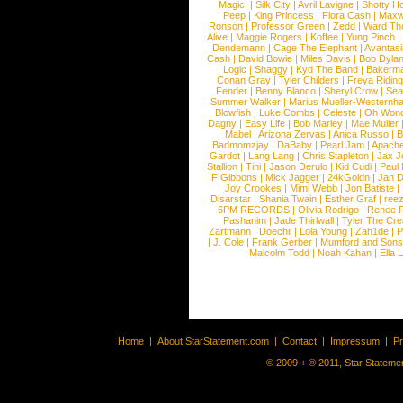
Magic!
|
Silk City
|
Avril Lavigne
|
Shotty H
Peep
|
King Princess
|
Flora Cash
|
Maxw
Ronson
|
Professor Green
|
Zedd
|
Ward T
Alive
|
Maggie Rogers
|
Koffee
|
Yung Pinch
Dendemann
|
Cage The Elephant
|
Avantas
Cash
|
David Bowie
|
Miles Davis
|
Bob Dyla
|
Logic
|
Shaggy
|
Kyd The Band
|
Bakerm
Conan Gray
|
Tyler Childers
|
Freya Ridin
Fender
|
Benny Blanco
|
Sheryl Crow
|
Sea
Summer Walker
|
Marius Mueller-Westernh
Blowfish
|
Luke Combs
|
Celeste
|
Oh Won
Dagny
|
Easy Life
|
Bob Marley
|
Mae Muller
Mabel
|
Arizona Zervas
|
Anica Russo
|
B
Badmomzjay
|
DaBaby
|
Pearl Jam
|
Apach
Gardot
|
Lang Lang
|
Chris Stapleton
|
Jax J
Stallion
|
Tini
|
Jason Derulo
|
Kid Cudi
|
Paul
F Gibbons
|
Mick Jagger
|
24kGoldn
|
Jan D
Joy Crookes
|
Mimi Webb
|
Jon Batiste
|
Disarstar
|
Shania Twain
|
Esther Graf
|
ree
6PM RECORDS
|
Olivia Rodrigo
|
Renee 
Pashanim
|
Jade Thirlwall
|
Tyler The Cre
Zartmann
|
Doechii
|
Lola Young
|
Zah1de
|
P
|
J. Cole
|
Frank Gerber
|
Mumford and Sons
Malcolm Todd
|
Noah Kahan
|
Ella 
Home
|
About StarStatement.com
|
Contact
|
Impressum
|
P
© 2009 + ® 2011, Star Statemen