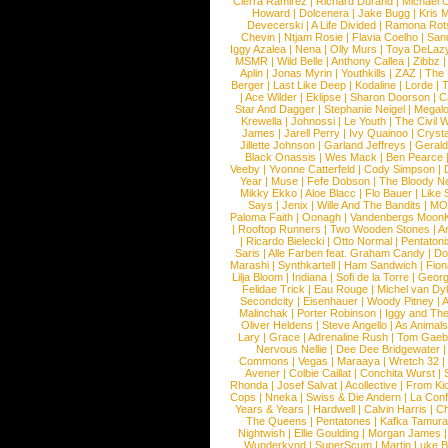
Cierra Ramirez
|
Richard Durand
|
Michael C
Howard
|
Dolcenera
|
Jake Bugg
|
Kris 
Devecerski
|
A Life Divided
|
Ramona Rots
Chevin
|
Ntjam Rosie
|
Flavia Coelho
|
San
Iggy Azalea
|
Nena
|
Olly Murs
|
Toya DeLaz
MSMR
|
Wild Belle
|
Anthony Callea
|
Zibbz
Aplin
|
Jonas Myrin
|
Youthkills
|
ZAZ
|
The 
Berger
|
Last Like Deep
|
Kodaline
|
Lorde
|
|
Ace Wilder
|
Eklipse
|
Sharon Doorson
|
C
Star And Dagger
|
Stephanie Neigel
|
Megal
Krewella
|
Johnossi
|
Le Youth
|
The Civil 
James
|
Jarell Perry
|
Ivy Quainoo
|
Crysta
Jillette Johnson
|
Garland Jeffreys
|
Gerald
Black Onassis
|
Wes Mack
|
Ben Pearce
Veeby
|
Yvonne Catterfeld
|
Cody Simpson
|
Year
|
Muse
|
Fefe Dobson
|
The Bloody N
Mikky Ekko
|
Aloe Blacc
|
Flo Bauer
|
Like
Says
|
Jenix
|
Wille And The Bandits
|
MO
Paloma Faith
|
Oonagh
|
Vandenbergs Moon
|
Rooftop Runners
|
Two Wooden Stones
|
A
|
Ricardo Bielecki
|
Otto Normal
|
Pentatoni
Saris
|
Alle Farben feat. Graham Candy
|
Do
Marashi
|
Synthkartell
|
Ham Sandwich
|
Fio
Lilja Bloom
|
Indiana
|
Sofi de la Torre
|
Georg
Felidae Trick
|
Eau Rouge
|
Michel van Dy
Secondcity
|
Eisenhauer
|
Woody Pitney
|
A
Malinchak
|
Porter Robinson
|
Iggy and Th
Oliver Heldens
|
Steve Angello
|
As Animal
Lary
|
Grace
|
Adrenaline Rush
|
Tom Gaeb
Nervous Nellie
|
Dee Dee Bridgewater
|
Commons
|
Vegas
|
Maraaya
|
Wretch 32
Avener
|
Colbie Caillat
|
Conchita Wurst
|
Rhonda
|
Josef Salvat
|
Acollective
|
From Ki
Cops
|
Nneka
|
Swiss & Die Andern
|
La Conf
Years & Years
|
Hardwell
|
Calvin Harris
|
Ch
The Queens
|
Pentatones
|
Kafka Tamura
Nightwish
|
Ellie Goulding
|
Morgan James
Wunderkynd
|
SuperScum
|
Martin Luke 