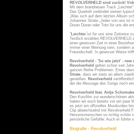
REVOLVERHELD sind zurück! Vide
Mit dem brandneuen Track „Leichter“
Das Quartett verbindet seinen typi
„Was sich auf dem letzten Album schon
Johannes Strate.„Jeder von uns ist 
Duran Duran oder Toto für uns die e
`Leichter ́
ist für uns eine Zeitreise
Textlich erzählen REVOLVERHELD auf
einer gewissen Zeit in einer Beziehun
immer einer Meinung sein, sondern akz
Freundschaft. In gewisser Weise trif
Revolverheld - 'So wie jetzt' - ne
Revolverheld
gelten schon seit Jahr
ganzen Reihe Problemen. Eines dav
Strate
, dass wir stets an allem zwei
genießen.
Revolverheld
veröffentlic
der die Message des Songs noch ein
Revolverheld feat. Antje Schomaker
Den Kurzfilm zur wunderschönen aktu
haben wir euch bereits vor ein paar 
es jetzt ein offizielles Musikvideo h
Clip abwechselnd mit Revolverheld 
Herzensmenschen so richtig schön v
persönliche Gefühle: Auch er führte v
Biografie - Revolverheld