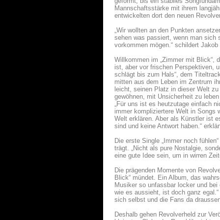
geformt, bis ein stabiles Songfundam
Mannschaftsstärke mit ihrem langjäh
entwickelten dort den neuen Revolver
„Wir wollten an den Punkten ansetzen,
sehen was passiert, wenn man sich se
vorkommen mögen.“ schildert Jakob d
Willkommen im „Zimmer mit Blick“, d
ist, aber vor frischen Perspektiven,
schlägt bis zum Hals“, dem Titeltra
mitten aus dem Leben im Zentrum ihrer
leicht, seinen Platz in dieser Welt z
gewöhnen, mit Unsicherheit zu leben –
„Für uns ist es heutzutage einfach n
immer kompliziertere Welt in Songs w
Welt erklären. Aber als Künstler ist 
sind und keine Antwort haben.“ erklä
Die erste Single „Immer noch fühlen“
trägt. „Nicht als pure Nostalgie, so
eine gute Idee sein, um in wirren Ze
Die prägenden Momente von Revolverh
Blick“ mündet. Ein Album, das wahrsc
Musiker so unfassbar locker und bei 
wie es aussieht, ist doch ganz egal.“
sich selbst und die Fans da drauss
Deshalb gehen Revolverheld zur Veröf