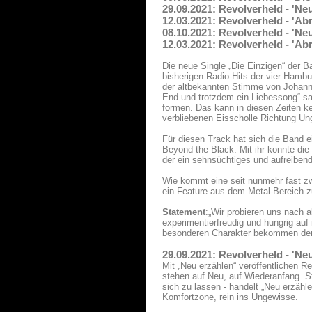
29.09.2021: Revolverheld - 'Ne
12.03.2021: Revolverheld - 'Ab
08.10.2021: Revolverheld - 'Ne
12.03.2021: Revolverheld - 'Ab
Die neue Single „Die Einzigen“ der 
bisherigen Radio-Hits der vier Hamb
der altbekannten Stimme von Johanne
End und trotzdem ein Liebessong“ sa
formen. Das kann in diesen Zeiten ke
verbliebenen Eisscholle Richtung U
Für diesen Track hat sich die Band e
Beyond the Black. Mit ihr konnte di
der ein sehnsüchtiges und aufreibend
Wie kommt eine seit nunmehr fast zw
ein Feature aus dem Metal-Bereich 
Statement
:„Wir probieren uns nach 
experimentierfreudig und hungrig auf
besonderen Charakter bekommen der an
29.09.2021: Revolverheld - 'Ne
Mit „Neu erzählen“ veröffentlichen R
stehen auf Neu, auf Wiederanfang. St
sich zu lassen - handelt „Neu erzähl
Komfortzone, rein ins Ungewisse.