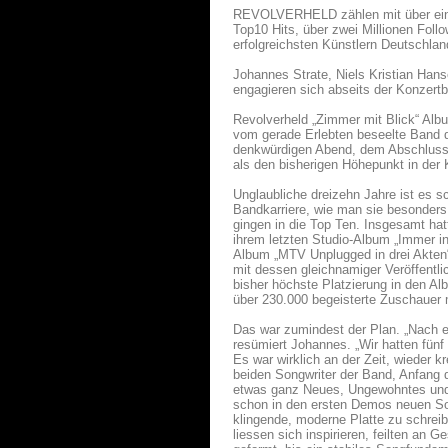
REVOLVERHELD zählen mit über einer 
Top10 Hits, über zwei Millionen Foll
erfolgreichsten Künstlern Deutschlan
Johannes Strate, Niels Kristian Han
engagieren sich abseits der Konzer
Revolverheld „Zimmer mit Blick“ Albu
vom gerade Erlebten beseelte Band 
denkwürdigen Abend, dem Abschlussko
als den bisherigen Höhepunkt in der
Unglaubliche dreizehn Jahre ist es s
Bandkarriere, wie man sie besonders i
gingen in die Top Ten. Insgesamt hat
ihrem letzten Studio-Album „Immer i
Album „MTV Unplugged in drei Akten“
mit dessen gleichnamiger Veröffentli
bisher höchste Platzierung in den Al
über 230.000 begeisterte Zuschauer 
Das war zumindest der Plan. „Nach 
resümiert Johannes. „Wir hatten fün
Es war wirklich an der Zeit, wieder k
beiden Songwriter der Band, Anfang d
etwas ganz Neues, Ungewohntes und 
schon in den ersten Demos neuen Sou
klingende, moderne Platte zu schrei
liessen sich inspirieren, feilten an