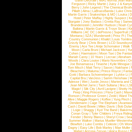
Gavin DeGraw
|
MIA
|
Norma Jean Mart
Ferguson
|
Ricky Martin
|
Juicy J & Kany
Berry
|
John Legend
|
The Chemical Broth
Pillath
|
Alma
|
LaBrassBanda
|
Luke Chris
Martin Garrix
|
Snakeships & MO
|
Louka
|
D
Hotel
|
Peter Maffay
|
Highly Suspect
|
K
Stargate
|
Joey Badass
|
Gretta Ray
|
Samed
Brandenstein
|
Jennifer Hudson
|
Noah Cy
Balbina
|
Martin Garrix & Troye Sivan
|
Ki
Williams
|
AC DC
|
dePresno
|
Superfruit
|
Montana
|
SZA
|
Wunderwelt
|
Prinz Pi
|
The
Country Communion
|
Khalid
|
Louis Tomlin
Grizzly Bear
|
Chris Brown
|
LCD Soundsys
Enemy
|
Ace Tee
|
Antje Schomaker
|
Walk 
Moon
|
Carla Bruni
|
Michael Jackson
|
Yu
Cohen
|
Haematom
|
Moon Taxi
|
Die Fantas
Mariah Carey
|
10 Years
|
Lecrae
|
Abraham
Woods
|
Clara Louise
|
Mario Novembre
|
Or
Joe Bonamassa
|
Tinashe
|
Kylie Minogue
Tom Misch
|
Matt Terry
|
Saxon
|
Nakhane
|
Bleachers
|
Maluma
|
Prince Royce
|
Fanta
Gotti
|
Barbara Schoeneberger
|
Lykke Li
|
Capital Bra
|
VanJess
|
Samm Henshaw
|
M
Adesse
|
Wet
|
Justin Jesso
|
Marteria and 
Jean Michel Jarre
|
Tash Sultana
|
Ilira
|
LS
Magic!
|
Silk City
|
Avril Lavigne
|
Shotty H
Peep
|
King Princess
|
Flora Cash
|
Maxw
Ronson
|
Professor Green
|
Zedd
|
Ward T
Alive
|
Maggie Rogers
|
Koffee
|
Yung Pinch
Dendemann
|
Cage The Elephant
|
Avantas
Cash
|
David Bowie
|
Miles Davis
|
Bob Dyla
|
Logic
|
Shaggy
|
Kyd The Band
|
Bakerm
Conan Gray
|
Tyler Childers
|
Freya Ridin
Fender
|
Benny Blanco
|
Sheryl Crow
|
Sea
Summer Walker
|
Marius Mueller-Westernh
Blowfish
|
Luke Combs
|
Celeste
|
Oh Won
Dagny
|
Easy Life
|
Bob Marley
|
Mae Muller
Mabel
|
Arizona Zervas
|
Anica Russo
|
B