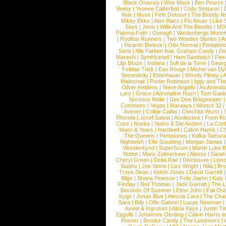
Black Onassis
|
Wes Mack
|
Ben Pearce
Veeby
|
Yvonne Catterfeld
|
Cody Simpson
|
Year
|
Muse
|
Fefe Dobson
|
The Bloody N
Mikky Ekko
|
Aloe Blacc
|
Flo Bauer
|
Like
Says
|
Jenix
|
Wille And The Bandits
|
MO
Paloma Faith
|
Oonagh
|
Vandenbergs Moon
|
Rooftop Runners
|
Two Wooden Stones
|
A
|
Ricardo Bielecki
|
Otto Normal
|
Pentatoni
Saris
|
Alle Farben feat. Graham Candy
|
Do
Marashi
|
Synthkartell
|
Ham Sandwich
|
Fio
Lilja Bloom
|
Indiana
|
Sofi de la Torre
|
Georg
Felidae Trick
|
Eau Rouge
|
Michel van Dy
Secondcity
|
Eisenhauer
|
Woody Pitney
|
A
Malinchak
|
Porter Robinson
|
Iggy and Th
Oliver Heldens
|
Steve Angello
|
As Animal
Lary
|
Grace
|
Adrenaline Rush
|
Tom Gaeb
Nervous Nellie
|
Dee Dee Bridgewater
|
Commons
|
Vegas
|
Maraaya
|
Wretch 32
Avener
|
Colbie Caillat
|
Conchita Wurst
|
Rhonda
|
Josef Salvat
|
Acollective
|
From Ki
Cops
|
Nneka
|
Swiss & Die Andern
|
La Conf
Years & Years
|
Hardwell
|
Calvin Harris
|
Ch
The Queens
|
Pentatones
|
Kafka Tamura
Nightwish
|
Ellie Goulding
|
Morgan James
Wunderkynd
|
SuperScum
|
Martin Luke 
Nottet
|
Mans Zelmerloew
|
Alesso
|
Sarah
Cheryl Green
|
Delta Rae
|
Disclosure
|
Lion
Supino
|
Joe Stone
|
Lizz Wright
|
Niila
|
Br
Troye Sivan
|
Kelvin Jones
|
David Garrett
Blige
|
Shana Pearson
|
Felix Jaehn
|
Katy 
Findlay
|
Neil Thomas
|
Jack Garratt
|
The L
Seconds Of Summer
|
Elton John
|
Fall Ou
Kygo
|
Jonas Blue
|
Alessia Cara
|
The Cha
Sara
|
Billy
|
Ollie Gabriel
|
Lucas Newman
Axwel & Ingrosso
|
Alicia Keys
|
Justin Ti
Eagulls
|
Johannes Oerding
|
Calvin Harris 
Posner
|
Brooke Candy
|
The Lumineers
|