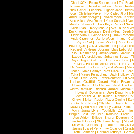
Charli XCX
|
Bruce Springsteen
|
The Beatl
Rosenberg
|
Frauke Ludowig
|
Vitas
|
Frida
Nick Carter
|
Lucenzo
|
Pigeon John
|
Kimbr
Aida
|
Christine Mayer
|
Not Called Jinx
|
Ma
Andre Tannenberger
|
Edward Maya
|
Kersti
Alex Velea
|
Ava Rocks
|
Youn Sunnah
|
Nev
MissLi
|
Shonlock
|
Tara Priya
|
Sick of Sara
Silvia Dias
|
Henry Maske
|
Ava Takes A Wa
Beck
|
Annett Louisan
|
Devin Miles
|
Selah 
Liebe Minou
|
Guano Apes
|
Frank Ramond
Andy Grammer
|
Jamie Woon
|
Imany
|
Cat
Ziynet Sali
|
Jaguar Wright
|
Diane Birc
Beauregard
|
Olivia NewtonJohn
|
Tarja Tur
Redfield
|
Andreas Bourani
|
Miss Baby Sol
Slot
|
Rasheeda
|
Kristina Maria
|
Valerie
|
Lazee
|
Android Lust
|
Johannes Strate
|
T
Boys
|
Right Said Fred
|
Harris and Ford
|
N
Yolanda Be Cool
|
Adrian Sina
|
Lord Of T
McDonald
|
Ida Corr
|
Crystal Waters
|
Medi
Mess
|
Mike Candys
|
Alex Clare
|
DJ Lord
Toka
|
Mauro Perucchetti
|
Jack Holiday
|
A
Hewitt
|
Little Boots
|
Katzenjammer
|
Of Mon
Lashes
|
Graffiti6
|
Gerard
|
Miriam Bryant
|
Cherri Bomb
|
Mia Martina
|
Sarah Hackett
Cierra Ramirez
|
Richard Durand
|
Michael C
Howard
|
Dolcenera
|
Jake Bugg
|
Kris 
Devecerski
|
A Life Divided
|
Ramona Rots
Chevin
|
Ntjam Rosie
|
Flavia Coelho
|
San
Iggy Azalea
|
Nena
|
Olly Murs
|
Toya DeLaz
MSMR
|
Wild Belle
|
Anthony Callea
|
Zibbz
Aplin
|
Jonas Myrin
|
Youthkills
|
ZAZ
|
The 
Berger
|
Last Like Deep
|
Kodaline
|
Lorde
|
|
Ace Wilder
|
Eklipse
|
Sharon Doorson
|
C
Star And Dagger
|
Stephanie Neigel
|
Megal
Krewella
|
Johnossi
|
Le Youth
|
The Civil 
James
|
Jarell Perry
|
Ivy Quainoo
|
Crysta
Jillette Johnson
|
Garland Jeffreys
|
Gerald