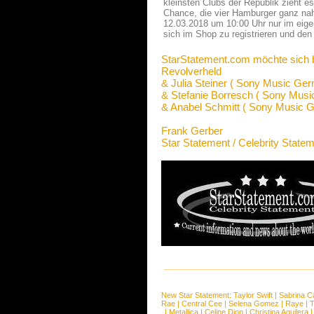
kleinsten Clubs der Republik zieht e
Chance, die vier Hamburger ganz nah 
12.03.2018 um 10:00 Uhr nur im eige
sich im Shop zu registrieren und den
StarStatement.com möchte sich 
Revolverheld
& Julia Steiner ( Sony Music Ge
& Stefanie Borresch ( Sony Mus
& Anabel Schmitt ( Sony Music 
Frank Gerber
Star Statement / Celebrity State
New Star Statement:
Taylor Swift
|
Sabrina C
Rae
|
Central Cee
|
Selena Gomez
|
Raye
|
T
|
Metallica
|
Celine Dion
|
Christina Aguilera