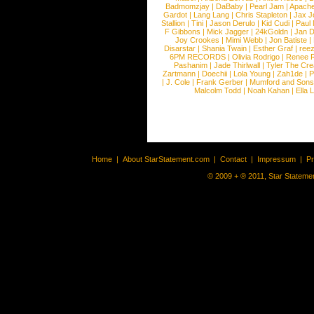
Badmomzjay
|
DaBaby
|
Pearl Jam
|
Apach
Gardot
|
Lang Lang
|
Chris Stapleton
|
Jax J
Stallion
|
Tini
|
Jason Derulo
|
Kid Cudi
|
Paul
F Gibbons
|
Mick Jagger
|
24kGoldn
|
Jan D
Joy Crookes
|
Mimi Webb
|
Jon Batiste
|
Disarstar
|
Shania Twain
|
Esther Graf
|
ree
6PM RECORDS
|
Olivia Rodrigo
|
Renee 
Pashanim
|
Jade Thirlwall
|
Tyler The Cre
Zartmann
|
Doechii
|
Lola Young
|
Zah1de
|
P
|
J. Cole
|
Frank Gerber
|
Mumford and Sons
Malcolm Todd
|
Noah Kahan
|
Ella 
Home
|
About StarStatement.com
|
Contact
|
Impressum
|
P
© 2009 + ® 2011, Star Statemen